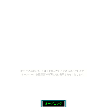
[PR] この広告は3ヶ月以上更新がないため表示されています。
ホームページを更新後24時間以内に表示されなくなります。
■
オープニング
■