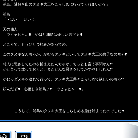
浦島。謎解き山のタヌキ大王をこらしめに行ってくれまいか？」
浦島
「
はい
いいえ」
天の仙人
「ウヒャヒャ…
やはり浦島は優しい男ぢゃ
ところで、もうひとつ頼みがあっての。
このタヌキなんぢゃが、かむろダヌキといってタヌキ大王の息子なのぢゃ
村人に悪さしてたのを捕まえたんぢゃが、ちっとも言う事聞かん
かと言って放っておくと、またどんな悪さをしでかすやもしれん
かむろダヌキを連れて行って、タヌキ大王共々こらしめて欲しいのぢゃ
頼んだぞ
心優しき浦島よ
ウヒャヒャ…
」
こうして、浦島のタヌキ大王をこらしめる旅は始まったのでした