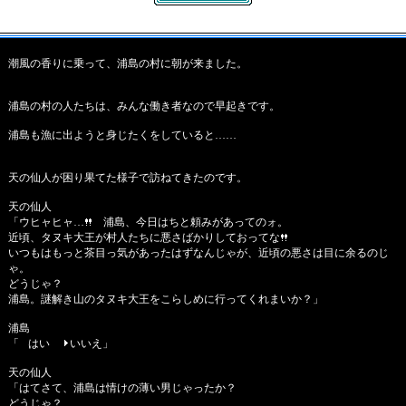
潮風の香りに乗って、浦島の村に朝が来ました。
浦島の村の人たちは、みんな働き者なので早起きです。
浦島も漁に出ようと身じたくをしていると……
天の仙人が困り果てた様子で訪ねてきたのです。
天の仙人
「ウヒャヒャ…
浦島、今日はちと頼みがあってのォ。
近頃、タヌキ大王が村人たちに悪さばかりしておってな
いつもはもっと茶目っ気があったはずなんじゃが、近頃の悪さは目に余るのじ
ゃ。
どうじゃ？
浦島。謎解き山のタヌキ大王をこらしめに行ってくれまいか？」
浦島
「
はい
いいえ」
天の仙人
「はてさて、浦島は情けの薄い男じゃったか？
どうじゃ？