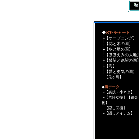
■
◆
攻略チャート
├【
オープニング
】
├【
花と木の国
】
├【
冬と星の国
】
├【
ほほえみの大地
├【
希望と絶望の国
├【
海
】
├【
愛と勇気の国
】
└【
鬼ヶ島】
◆
裏データ
├【
裏技・小ネタ
】
├【
危険な技
】【
錬金
術
】
├【
隠し回復
】
└【
隠しアイテム
】