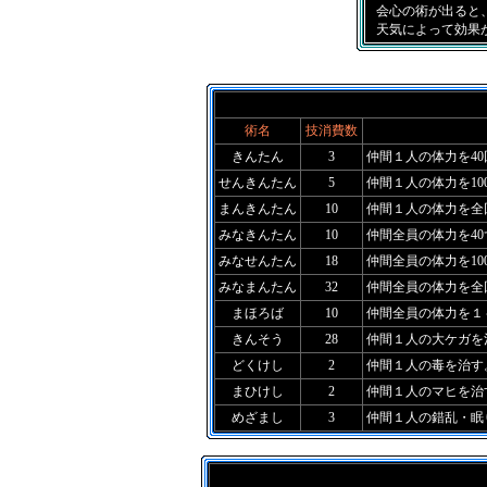
■
会心の術が出ると
■
天気によって効果
術名
技消費数
きんたん
3
仲間１人の体力を4
せんきんたん
5
仲間１人の体力を10
まんきんたん
10
仲間１人の体力を全
みなきんたん
10
仲間全員の体力を4
みなせんたん
18
仲間全員の体力を10
みなまんたん
32
仲間全員の体力を全
まほろば
10
仲間全員の体力を１
きんそう
28
仲間１人の大ケガを
どくけし
2
仲間１人の毒を治す
まひけし
2
仲間１人のマヒを治
めざまし
3
仲間１人の錯乱・眠