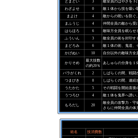
とまどい
3
敵全員のはやさを下
わざよせ
0
敵１体から技を吸い
まよけ
4
敵からの呪いを防ぐ
まふうじ
4
仲間全員の敵から受
はらほろ
6
敵味方全員を眠らせ
ふういん
3
敵全員の術を封印す
まどろみ
6
敵１体の術、鬼道、
かげぬい
10
自分以外の敵味方全
最大技数
かりそめ
あしゅらの分身を１
の約20％
バラがくれ
2
しばらくの間、戦闘
つまびき
8
しばらくの間、連続
うたかた
5
その戦闘を開始直後
うつろひ
4
敵１体を鬼界へ誘い
敵全員の攻撃力・守
もろだし
20
さらに仲間全員の体力
術名
技消費数