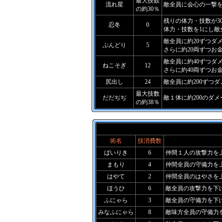
最大技数
流れ星
敵全員に会心の一撃
の約30％
残りの体力・技数が3
忍冬
0
体力・技数を1にし敵
敵全員に約20ずつダ
ぶんどり
5
さらに約20両ずつお
敵全員に約40ずつダ
ねこそぎ
12
さらに約40両ずつお
尻出し
24
敵全員に約200ずつ
最大技数
だだぢぢ
敵１体に約200のダメ
の約38％
術名
技消費数
ばいりき
6
仲間１人の攻撃力を
まもり
4
仲間全員の守備力を
はやて
2
仲間全員のはやさを
ほうひ
6
敵全員の攻撃力を下
ふにゃら
3
敵全員の守備力を下
みなふにゃら
8
敵味方全員の守備力