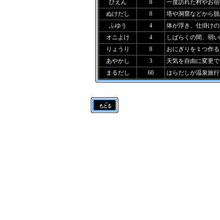
ひえん
8
一度訪れた村やお宿
ぬけだし
8
塔や洞窟などから脱
ふゆう
4
体が浮き、仕掛けの
オニよけ
4
しばらくの間、弱い
りょうり
8
おにぎりを１つ作る
あやかし
3
天気を自由に変更で
まるだし
60
はらだしが温泉旅行